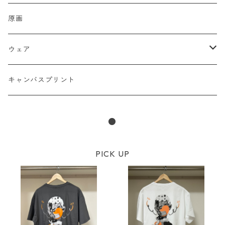
小銭入れ
ポーチ
原画
ミラー
ウェア
バッグ
Tシャツ
キャンバスプリント
ポストカード
●
ステッカー
PICK UP
ピンバッチ