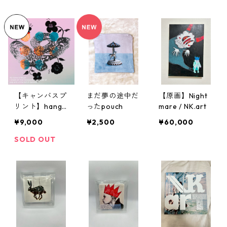
リジナルCD&証
リジナルCD&証
リジナルCD&証
明書付き
明書付き
明書付き
【キャンバスプ
まだ夢の途中だ
【原画】Night
リント】hangl
ったpouch
mare / NK.art
oose #15 ※オ
¥9,000
¥2,500
¥60,000
リジナルCD&証
明書付き
SOLD OUT