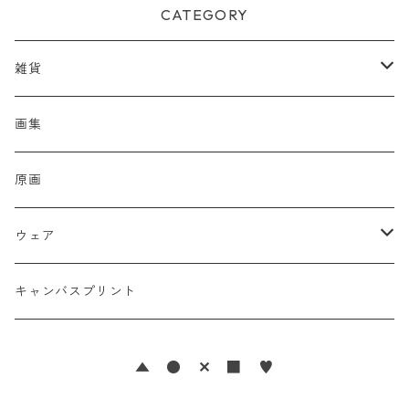
CATEGORY
雑貨
財布
画集
小銭入れ
ポーチ
原画
ミラー
ウェア
バッグ
Tシャツ
キャンバスプリント
ポストカード
▲ ●
✕
■ ♥
ステッカー