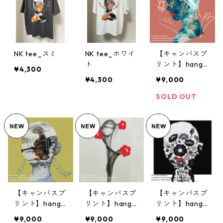
NK tee_スミ
NK tee_ホワイ
【キャンバスプ
ト
リント】hangl
¥4,300
oose #28 ※オ
¥4,300
¥9,000
リジナルCD&証
明書付き
SOLD OUT
【キャンバスプ
【キャンバスプ
【キャンバスプ
リント】hangl
リント】hangl
リント】hangl
oose #16 ※オ
oose #39 ※オ
oose #53 ※オ
¥9,000
¥9,000
¥9,000