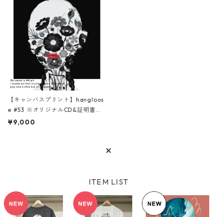
【キャンバスプリント】hangloos
e #53 ※オリジナルCD&証明書付
き
¥9,000
✕
ITEM LIST